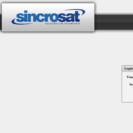
Login
Usuá
Se